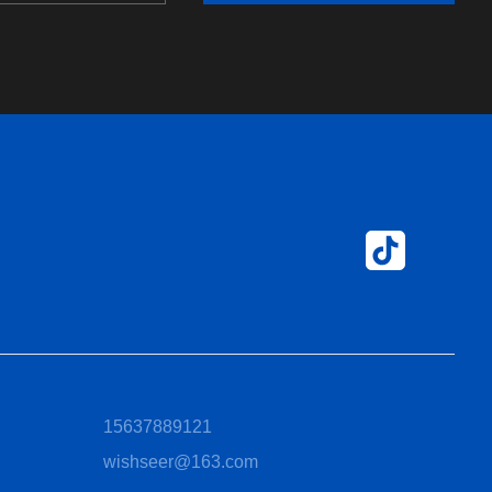
15637889121
wishseer@163.com