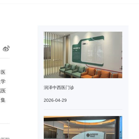
。医
点学
润泽中西医门诊
属医
疗集
2026-04-29