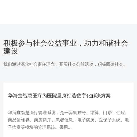
检管理，合理安排体检项目；为单位和个人建立完整的健康
档案，对其健康状况做出准确评估。1. 体检单位登记预约1)
管理体检单位信息，包括单位代码、单位...
积极参与社会公益事业，助力和谐社会
建设
我们通过深化社会责任理念，开展社会公益活动，积极回馈社会。
华海鑫智慧医疗为医院量身打造数字化解决方案
华海鑫智慧医疗管理系统，是一套集挂号、结算、门诊、住院、
药品进销存、药房药库、患者信息、电子病历、医保子系统、电
子病案等模块的管理系统。采用...